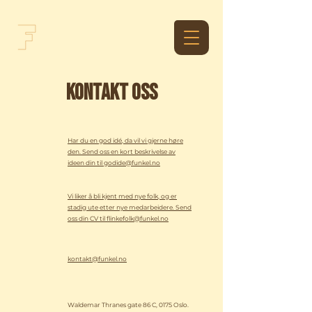
KONTAKT OSS
Har du en god idé, da vil vi gjerne høre
den. Send oss en kort beskrivelse av
ideen din til godide@funkel.no
Vi liker å bli kjent med nye folk, og er
stadig ute etter nye medarbeidere. Send
oss din CV til flinkefolk@funkel.no
kontakt@funkel.no
Waldemar Thranes gate 86 C, 0175 Oslo.